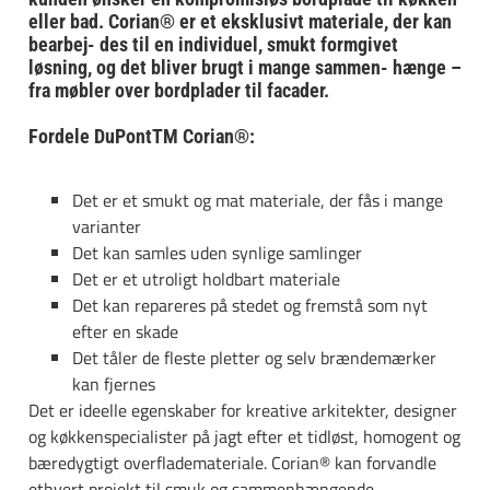
eller bad. Corian® er et eksklusivt materiale, der kan
bearbej- des til en individuel, smukt formgivet
løsning, og det bliver brugt i mange sammen- hænge –
fra møbler over bordplader til facader.
Fordele DuPontTM Corian®:
Det er et smukt og mat materiale, der fås i mange
varianter
Det kan samles uden synlige samlinger
Det er et utroligt holdbart materiale
Det kan repareres på stedet og fremstå som nyt
efter en skade
Det tåler de fleste pletter og selv brændemærker
kan fjernes
Det er ideelle egenskaber for kreative arkitekter, designer
og køkkenspecialister på jagt efter et tidløst, homogent og
bæredygtigt overflademateriale. Corian® kan forvandle
ethvert projekt til smuk og sammenhængende