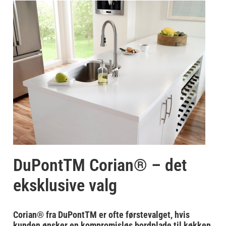
DuPontTM Corian® – det
eksklusive valg
Corian® fra DuPontTM er ofte førstevalget, hvis
kunden ønsker en kompromisløs bordplade til køkken