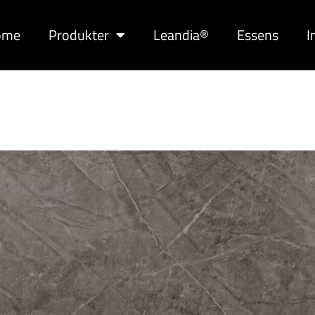
ome
Produkter
Leandia®
Essens
I