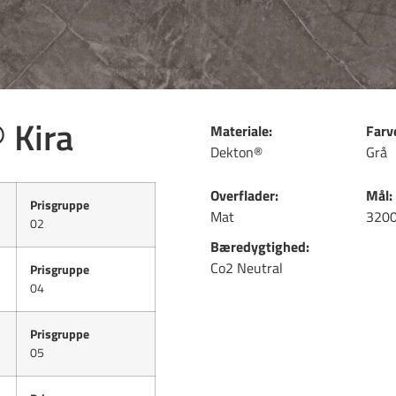
 Kira
Materiale:
Farv
Dekton®
Grå
Overflader:
Mål:
Prisgruppe
Mat
320
02
Bæredygtighed:
Co2 Neutral
Prisgruppe
04
Prisgruppe
05