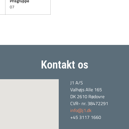
Prisgruppe
07
Kontakt os
J1 A/S
Valhøjs Alle 165
DK 2610 Rødovre
CVR- nr. 38472291
info@j1.dk
+45 3117 1660