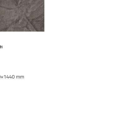
e:
0×1440 mm